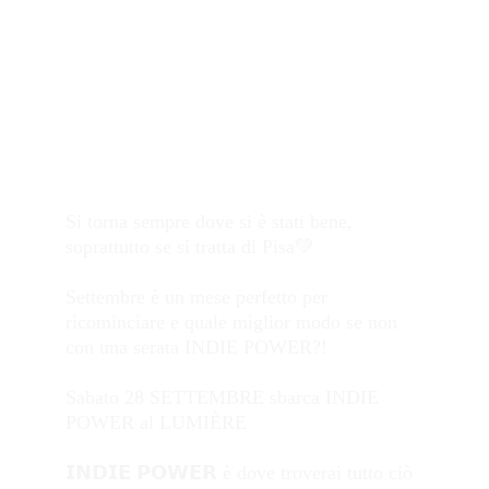
Si torna sempre dove si è stati bene, 
soprattutto se si tratta di 
Pisa
💚
Settembre è un mese perfetto per 
ricominciare
 e quale miglior modo se non 
con una serata INDIE POWER?! 
Sabato 28 SETTEMBRE
 sbarca 
INDIE 
POWER
 al 
LUMIÈRE
𝗜𝗡𝗗𝗜𝗘 𝗣𝗢𝗪𝗘𝗥 è dove troverai tutto ciò 