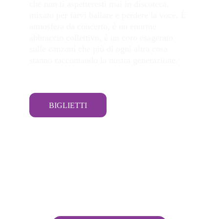
che non ti aspetteresti mai in discoteca, 
mixato per farvi 
ballare
 e 
perdere la voce. 
È 
atmosfera da concerto, è un enorme 
abbraccio collettivo
, è un 
coro esagerato
sulle canzoni che più di ogni altra cosa 
stanno raccontando la nostra generazione.
BIGLIETTI
PLASMA CONCERTI
© 2026 Sociable Weavers s.r.l.
Terms and Conditions
Privacy Policy